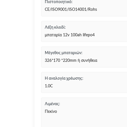
Πιστοποιητικό:
CE/ISO9001/ISO14001/Rohs
Λέξη κλειδί:
μπαταρία 12v 100ah lifepo4
Μέγεθος μπαταριών:
326*170 *220mm ή συνήθεια
Η αναλογία χρέωσης:
1.0C
Λιμένας:
Πεκίνο