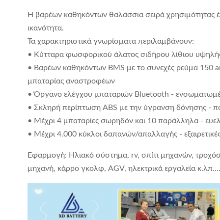
Η βαρέων καθηκόντων θαλάσσια σειρά χρησιμότητας έχ
ικανότητα.
Τα χαρακτηριστικά γνωρίσματα περιλαμβάνουν:
• Κύτταρα φωσφορικού άλατος σιδήρου λίθιου υψηλής 
• Βαρέων καθηκόντων BMS με το συνεχές ρεύμα 150 amp
μπαταρίας αναστροφέων
• Όργανο ελέγχου μπαταριών Bluetooth - ενσωματωμέν
• Σκληρή περίπτωση ABS με την ύγρανση δόνησης - που
• Μέχρι 4 μπαταρίες σωρηδόν και 10 παράλληλα - ευελ
• Μέχρι 4.000 κύκλοι δαπανών/απαλλαγής - εξαιρετικές
Εφαρμογή: Ηλιακό σύστημα, rv, σπίτι μηχανών, τροχό
μηχανή, κάρρο γκολφ, AGV, ηλεκτρικά εργαλεία κ.λπ…