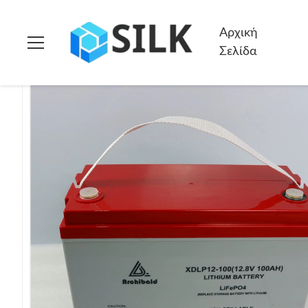
Σπίτι
>
προϊόντα
>
Θαλάσσιες μπαταρίες λίθιου
>
Ομάδας Μα
Αρχική
Σελίδα