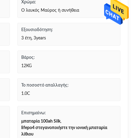
Χρώμα:
Ο λευκός Μαύρος ή συνήθεια
Εξουσιοδότηση:
3 έτη, 3years
Βάρος:
12KG
Το ποσοστό απαλλαγής:
1.0C
Επισημαίνω:
μπαταρία 100ah Silk
,
lifepo4 στεγανοποιήστε την ιονική μπαταρία
λίθιου