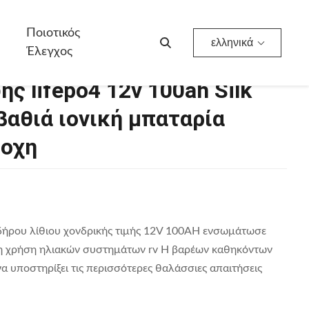
ονική Μπαταρία Λίθιου Κύκλων Αδιάβροχη
Ποιοτικός
ελληνικά
Έλεγχος
ς lifepo4 12v 100ah Silk
αθιά ιονική μπαταρία
ροχη
δήρου λίθιου χονδρικής τιμής 12V 100AH ενσωμάτωσε
 τη χρήση ηλιακών συστημάτων rv Η βαρέων καθηκόντων
α υποστηρίξει τις περισσότερες θαλάσσιες απαιτήσεις