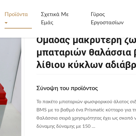
κρύτερη Ζωής Lifepo4 12v 100ah Silk Μπαταριών Θαλάσσια Βαθιά Ι
Προϊόντα
Σχετικά Με
Γύρος
Εμάς
Εργοστασίων
Ομάδας μακρύτερη ζωή
μπαταριών θαλάσσια β
λίθιου κύκλων αδιάβ
Σύνοψη του προϊόντος
Το πακέτο μπαταριών φωσφορικού άλατος σι
BMS με το βαθμό ένα Prismatic κύτταρο για
θαλάσσια σειρά χρησιμότητας έχει ως σκοπό ν
δύναμης δύναμης με 150 ...