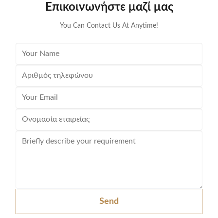
Επικοινωνήστε μαζί μας
your Deep Cycle application. ATTENTION: We can
geared to
design 12V LiFePO4 with
You Can Contact Us At Anytime!
Send