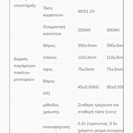
υποστήριξη
Τάση
48/51.2V
καρφιτσών
Ονομαστική
200AH
300AH
ικανότητα
Μήκος
390±3mm
390±3mm
πλάτος
110±3mm
110±3mm
Δομικές
παράμετροι
ύψος
75±3mm
75±3mm
πακέτων
μπαταριών
Βάρος
45±0.05KG
90±0.05KG
(κλ)
μέθοδος
Σταθερή τρέχουσα και
χρέωσης
σταθερή τάση (cccv)
0.2c (πρότυπα), 0.5c
επαναφόρτιση
(μέγιστο ρεύμα συνεχούς