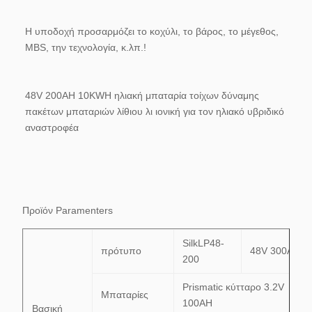
Η υποδοχή προσαρμόζει το κοχύλι, το βάρος, το μέγεθος, 
MBS, την τεχνολογία, κ.λπ.!
48V 200AH 10KWH ηλιακή μπαταρία τοίχων δύναμης 
πακέτων μπαταριών λίθιου λι ιονική για τον ηλιακό υβριδικό 
αναστροφέα
Προϊόν Paramenters
SilkLP48-
πρότυπο
48V 300AH
200
Prismatic κύτταρο 3.2V
Μπαταρίες
100AH
Βασική