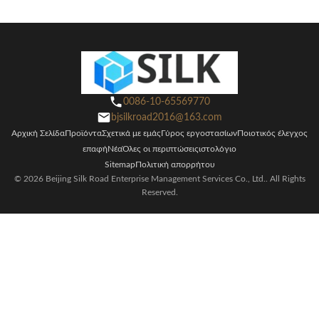
0086-10-65569770
bjsilkroad2016@163.com
Αρχική Σελίδα
Προϊόντα
Σχετικά με εμάς
Γύρος εργοστασίων
Ποιοτικός έλεγχος
επαφή
Νέα
Όλες οι περιπτώσεις
ιστολόγιο
Sitemap
Πολιτική απορρήτου
© 2026 Beijing Silk Road Enterprise Management Services Co., Ltd.. All Rights
Reserved.