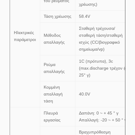
του ρεύματος
χρέωσης)
Τάση χρέωσης
58.4V
Σταθερή τρέχουσα/
Ηλεκτρικές
Μέθοδος
σταθερή τάση/σταθερή
παράμετροι
απαλλαγής
ισχύς (CC/βιογραφικό
σημείωμα/vp)
1C (πρότυπα), 3c
Ρεύμα
(max.discharge τρέχον @
απαλλαγής
25° γ)
Κομμένη
απαλλαγή
40.0V
τάση
Πλευρά
Δαπάνη: 0 ~ + 45 ° γ
εργασίας
Απαλλαγή: -20 ~ + 50 ° γ
Βραχυπρόθεσμη