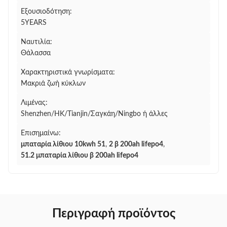
Εξουσιοδότηση:
5YEARS
Ναυτιλία:
Θάλασσα
Χαρακτηριστικά γνωρίσματα:
Μακριά ζωή κύκλων
Λιμένας:
Shenzhen/HK/Tianjin/Σαγκάη/Ningbo ή άλλες
Επισημαίνω:
μπαταρία λίθιου 10kwh 51
,
2 β 200ah lifepo4
,
51.2 μπαταρία λίθιου β 200ah lifepo4
Περιγραφή προϊόντος