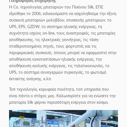
Πληροφορίες επιχείρησης
Η Co. τεχνολογίας μπαταριών του Πεκίνου Silk, ΕΠΕ
ιδρύθηκε το 2006, ειδικευόμαστε να ασχοληθούμε την όξινη
συσκευή μπαταριών μολύβδου, επισκευής μπαταριών, το
UPS, EPS, GZDW, το σύστημα ηλιακής ενέργειας, τη
συχνότητα ισχύος on-line, τους αναστροφείς, τις μπαταρίες
αποθήκευσης, τις ηλεκτρικές γεννήτριες, τις τάση-
σταθεροποιημένες πηγές, τους φορτιστές και τις
περιφερειακές συσκευές. όποιος μπορεί να εφαρμοστεί στην
αποθήκευση εγκαταστάσεων ηλιακής ενέργειας, την
αποθήκευση αιολικής ενέργειας, τις τηλεπικοινωνίες, το
UPS, το σύστημα συναγερμών πυρκαγιάς, το φωτισμό
έκτακτης ανάγκης, κ.λπ.
Τοπ τεχνολογία, κορυφαία ποιότητα, τοπ υπηρεσία που
είναι πάντα ο στόχος μας. Καλωσορίστε για να ενώσετε την
μπαταρία Silk φέρνει περισσότερη ενέργεια στον κόσμο.