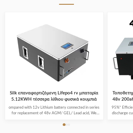
Silk επαναφορτιζόμενη Lifepo4 rv μπαταρία
Τοποθετη
5.12KWH τέσσερα λίθιου φυσικά κουμπιά
48v 200ah
ompared with 12v Lithium battery connected in series
95%* Efficie
for replacement of 48v AGM/ GEL/ Lead acid, We
discharge cu
highly recommend a direct 48v lithium battery pack,
its capacit
which is more powerful and stable in performance. If
run-time c
you are a golf cart dealer or fleet manager, to start
product i