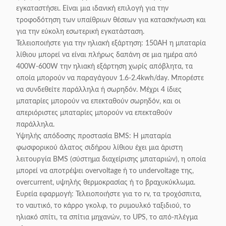
εγκαταστήσει. Είναι μια ιδανική επιλογή για την
τροφοδότηση των υπαίθριων θέσεων για κατασκήνωση και
για την εύκολη εσωτερική εγκατάσταση.
Τελειοποιήστε για την ηλιακή εξάρτηση: 150AH η μπαταρία
λίθιου μπορεί να είναι πλήρως δαπάνη σε μια ημέρα από
400W-600W την ηλιακή εξάρτηση χωρίς απόβλητα, τα
οποία μπορούν να παραγάγουν 1.6-2.4kwh/day. Μπορέστε
να συνδεθείτε παράλληλα ή σωρηδόν. Μέχρι 4 ίδιες
μπαταρίες μπορούν να επεκταθούν σωρηδόν, και οι
απεριόριστες μπαταρίες μπορούν να επεκταθούν
παράλληλα.
Υψηλής απόδοσης προστασία BMS: Η μπαταρία
φωσφορικού άλατος σιδήρου λίθιου έχει μια άριστη
λειτουργία BMS (σύστημα διαχείρισης μπαταριών), η οποία
μπορεί να αποτρέψει overvoltage ή το undervoltage της,
overcurrent, υψηλής θερμοκρασίας ή το βραχυκύκλωμα.
Ευρεία εφαρμογή: Τελειοποιήστε για το rv, τα τροχόσπιτα,
το ναυτικό, το κάρρο γκολφ, το ρυμουλκό ταξιδιού, το
ηλιακό σπίτι, τα σπίτια μηχανών, το UPS, το από-πλέγμα