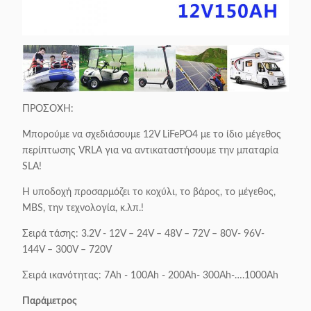
ΠΡΟΣΟΧΗ:
Μπορούμε να σχεδιάσουμε 12V LiFePO4 με το ίδιο μέγεθος
περίπτωσης VRLA για να αντικαταστήσουμε την μπαταρία
SLA!
Η υποδοχή προσαρμόζει το κοχύλι, το βάρος, το μέγεθος,
MBS, την τεχνολογία, κ.λπ.!
Σειρά τάσης: 3.2V - 12V – 24V – 48V – 72V – 80V- 96V-
144V – 300V – 720V
Σειρά ικανότητας: 7Ah - 100Ah - 200Ah- 300Ah-….1000Ah
Παράμετρος