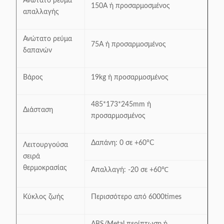
Ανώτατο ρεύμα
150A ή προσαρμοσμένος
απαλλαγής
Ανώτατο ρεύμα
75A ή προσαρμοσμένος
δαπανών
Βάρος
19kg ή προσαρμοσμένος
485*173*245mm ή
Διάσταση
προσαρμοσμένος
Δαπάνη: 0 σε +60°C
Λειτουργούσα
σειρά
θερμοκρασίας
Απαλλαγή: -20 σε +60℃
Κύκλος ζωής
Περισσότερο από 6000times
ABS/Metal περίπτωση ή