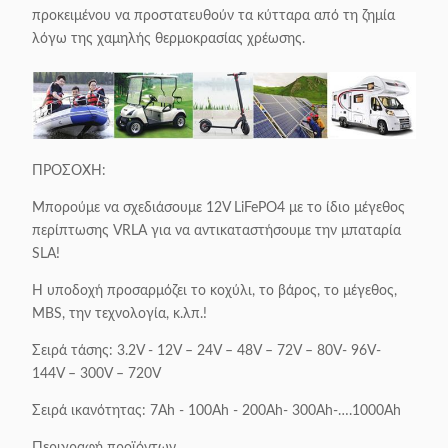
προκειμένου να προστατευθούν τα κύτταρα από τη ζημία
λόγω της χαμηλής θερμοκρασίας χρέωσης.
ΠΡΟΣΟΧΗ:
Μπορούμε να σχεδιάσουμε 12V LiFePO4 με το ίδιο μέγεθος
περίπτωσης VRLA για να αντικαταστήσουμε την μπαταρία
SLA!
Η υποδοχή προσαρμόζει το κοχύλι, το βάρος, το μέγεθος,
MBS, την τεχνολογία, κ.λπ.!
Σειρά τάσης: 3.2V - 12V – 24V – 48V – 72V – 80V- 96V-
144V – 300V – 720V
Σειρά ικανότητας: 7Ah - 100Ah - 200Ah- 300Ah-….1000Ah
Περιγραφή προϊόντων