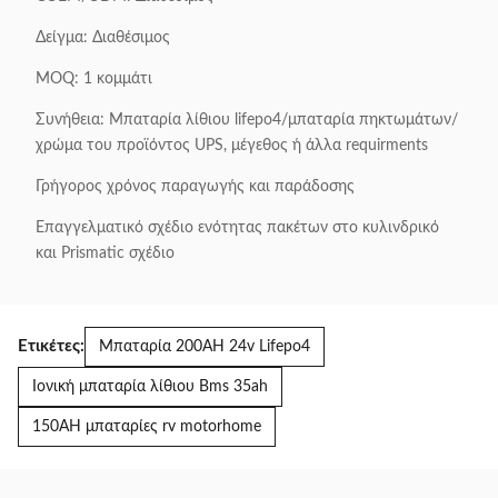
Δείγμα: Διαθέσιμος
MOQ: 1 κομμάτι
Συνήθεια: Μπαταρία λίθιου lifepo4/μπαταρία πηκτωμάτων/
χρώμα του προϊόντος UPS, μέγεθος ή άλλα requirments
Γρήγορος χρόνος παραγωγής και παράδοσης
Επαγγελματικό σχέδιο ενότητας πακέτων στο κυλινδρικό
και Prismatic σχέδιο
Ετικέτες:
Μπαταρία 200AH 24v Lifepo4
Ιονική μπαταρία λίθιου Bms 35ah
150AH μπαταρίες rv motorhome